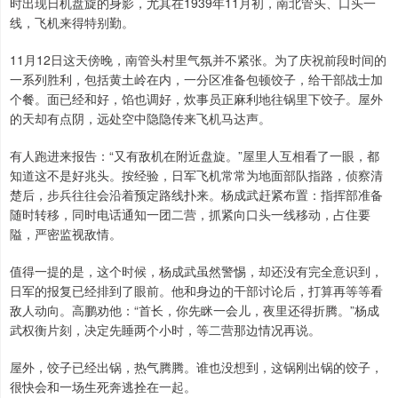
时出现日机盘旋的身影，尤其在1939年11月初，南北管头、口头一
线，飞机来得特别勤。
11月12日这天傍晚，南管头村里气氛并不紧张。为了庆祝前段时间的
一系列胜利，包括黄土岭在内，一分区准备包顿饺子，给干部战士加
个餐。面已经和好，馅也调好，炊事员正麻利地往锅里下饺子。屋外
的天却有点阴，远处空中隐隐传来飞机马达声。
有人跑进来报告：“又有敌机在附近盘旋。”屋里人互相看了一眼，都
知道这不是好兆头。按经验，日军飞机常常为地面部队指路，侦察清
楚后，步兵往往会沿着预定路线扑来。杨成武赶紧布置：指挥部准备
随时转移，同时电话通知一团二营，抓紧向口头一线移动，占住要
隘，严密监视敌情。
值得一提的是，这个时候，杨成武虽然警惕，却还没有完全意识到，
日军的报复已经排到了眼前。他和身边的干部讨论后，打算再等等看
敌人动向。高鹏劝他：“首长，你先眯一会儿，夜里还得折腾。”杨成
武权衡片刻，决定先睡两个小时，等二营那边情况再说。
屋外，饺子已经出锅，热气腾腾。谁也没想到，这锅刚出锅的饺子，
很快会和一场生死奔逃拴在一起。