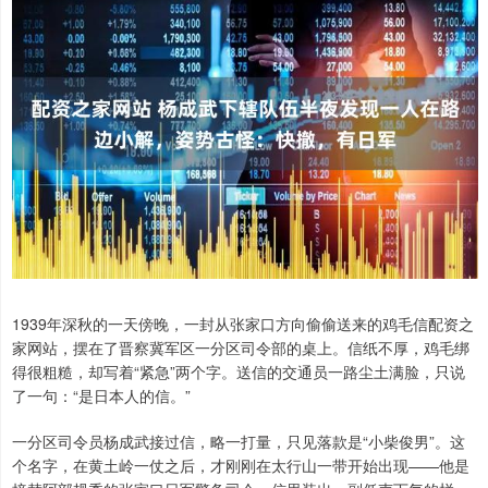
1939年深秋的一天傍晚，一封从张家口方向偷偷送来的鸡毛信配资之
家网站，摆在了晋察冀军区一分区司令部的桌上。信纸不厚，鸡毛绑
得很粗糙，却写着“紧急”两个字。送信的交通员一路尘土满脸，只说
了一句：“是日本人的信。”
一分区司令员杨成武接过信，略一打量，只见落款是“小柴俊男”。这
个名字，在黄土岭一仗之后，才刚刚在太行山一带开始出现——他是