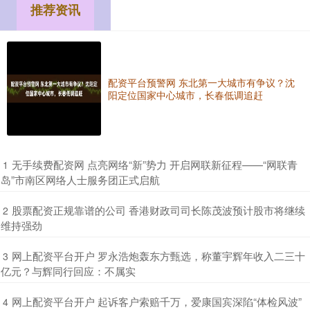
推荐资讯
配资平台预警网 东北第一大城市有争议？沈
阳定位国家中心城市，长春低调追赶
​无手续费配资网 点亮网络“新”势力 开启网联新征程——“网联青
1
岛”市南区网络人士服务团正式启航
​股票配资正规靠谱的公司 香港财政司司长陈茂波预计股市将继续
2
维持强劲
​网上配资平台开户 罗永浩炮轰东方甄选，称董宇辉年收入二三十
3
亿元？与辉同行回应：不属实
​网上配资平台开户 起诉客户索赔千万，爱康国宾深陷“体检风波”
4